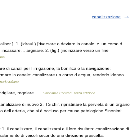
canalizzazione
naliser ]. 1. (idraul.) [riversare o deviare in canale: c. un corso d
incassare. ↓ arginare. 2. (fig.) [indirizzare verso un fine
iana
e di canali per l irrigazione, la bonifica o la navigazione:
ormare in canale: canalizzare un corso d acqua, renderlo idoneo
nario italiano
mbrigliare, regolare …
Sinonimi e Contrari. Terza edizione
canalizzare di nuovo 2. TS chir. ripristinare la pervietà di un organo
a o dell arteria, che si è occluso per cause patologiche Sinonimi:
. il canalizzare, il canalizzarsi e il loro risultato: canalizzazione di
analamento di veicoli secondo una direzione prescelta: