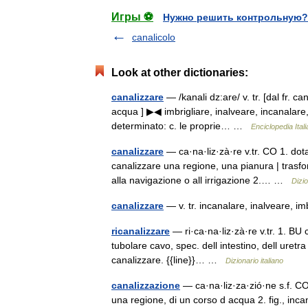
Игры ⚽
Нужно решить контрольную?
canalicolo
Look at other dictionaries:
canalizzare
— /kanali dz:are/ v. tr. [dal fr. ca
acqua ] ▶◀ imbrigliare, inalveare, incanalare, 
determinato: c. le proprie… …
Enciclopedia Ital
canalizzare
— ca·na·liz·zà·re v.tr. CO 1. dotar
canalizzare una regione, una pianura | trasf
alla navigazione o all irrigazione 2.… …
Dizio
canalizzare
— v. tr. incanalare, inalveare, i
ricanalizzare
— ri·ca·na·liz·zà·re v.tr. 1. BU 
tubolare cavo, spec. dell intestino, dell uretr
canalizzare. {{line}}… …
Dizionario italiano
canalizzazione
— ca·na·liz·za·zió·ne s.f. CO 1
una regione, di un corso d acqua 2. fig., inc