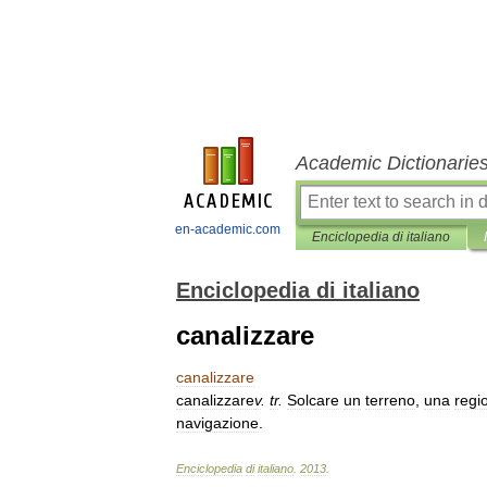
Academic Dictionarie
en-academic.com
Enciclopedia di italiano
Enciclopedia di italiano
canalizzare
canalizzare
canalizzare
v
.
tr
.
Solcare
un
terreno
,
una
regi
navigazione
.
Enciclopedia
di
italiano
.
2013
.