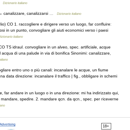
 …
Dizionario italiano
 → canalizzare, canalizzarsi …
Dizionario italiano
lio) CO 1. raccogliere e dirigere verso un luogo, far confluire:
osi in un punto, convogliare gli aiuti economici verso i paesi
izionario italiano
 CO TS idraul. convogliare in un alveo, spec. artificiale, acque
 l acqua di una palude in via di bonifica Sinonimi: canalizzare,
taliano
gliare entro uno o più canali: incanalare le acque, un fiume
na data direzione: incanalare il traffico | fig., obbligare in schemi
re, far andare in un luogo o in una direzione: mi ha indirizzato qui,
i: mandare, spedire. 2. mandare qcn. da qcn., spec. per riceverne
iano
Advertising
18+