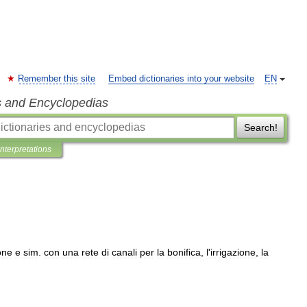
Remember this site
Embed dictionaries into your website
EN
s and Encyclopedias
Search!
Interpretations
one
e
sim
.
con
una
rete
di
canali
per
la
bonifica
,
l
'
irrigazione
,
la