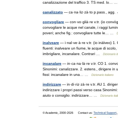
canalizzazione del traffico 3. TS med. lo…
canalizzato
— ca·na·liz·zà·to p.pass., agg.
convogliare
— con·vo·glià·re v.tr. (io convòg
convogliare le acque nel canale, i raggi lumin
poveri; anche fig.: convogliare tutte le… …
D
inalveare
— i·nal·ve·à·re v.tr. (io inàlveo) 1.
fluenti: inalveare un fiume, le acque di scolo,
imbrigliare, incanalare. Contrari …
Dizionario i
incanalare
— in·ca·na·là·re v.tr. CO 1. convo
Sinonimi: canalizzare. 2. estens., dirigere in u
fissi: incanalare in una… …
Dizionario italiano
indirizzare
— in·di·riz·zà·re v.tr. AU 1. dirige
indirizzare i propri passi verso casa Sinonim
aiuto o consiglio: indirizzare… …
Dizionario ital
© Academic, 2000-2026
Contact us:
Technical Support
,